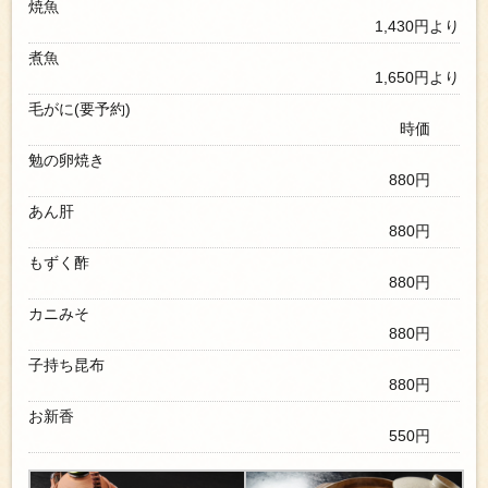
焼魚
1,430円より
煮魚
1,650円より
毛がに(要予約)
時価
勉の卵焼き
880円
あん肝
880円
もずく酢
880円
カニみそ
880円
子持ち昆布
880円
お新香
550円