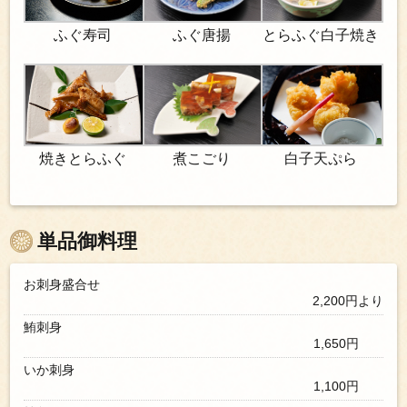
ふぐ寿司
ふぐ唐揚
とらふぐ白子焼き
焼きとらふぐ
白子天ぷら
煮こごり
単品御料理
お刺身盛合せ
2,200円より
鮪刺身
1,650円
いか刺身
1,100円