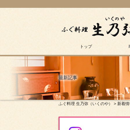
トップ
最新記事
ふぐ料理 生乃弥（いくのや）
>
新着情